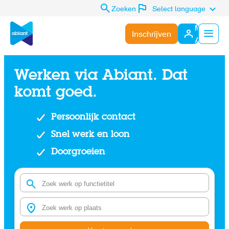
Zoeken
Select language
Mijn
Inschrijven
Abiant
Menu
Werken via Abiant. Dat
komt goed.
Persoonlijk contact
Snel werk en loon
Doorgroeien