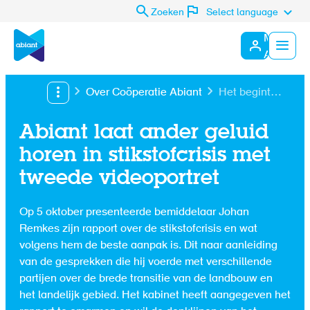
Zoeken
Select language
Mijn
Abiant
Menu
Over Coöperatie Abiant
Het begint
met luisteren -
Nanda
Abiant laat ander geluid
horen in stikstofcrisis met
tweede videoportret
Op 5 oktober presenteerde bemiddelaar Johan
Remkes zijn rapport over de stikstofcrisis en wat
volgens hem de beste aanpak is. Dit naar aanleiding
van de gesprekken die hij voerde met verschillende
partijen over de brede transitie van de landbouw en
het landelijk gebied. Het kabinet heeft aangegeven het