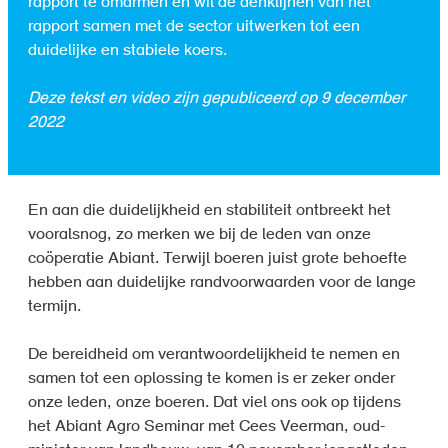
rapport te omarmen en wil de denklijnen van het
rapport samen met de sector uitwerken tot een
duidelijke en stabiele koers.
Deze tekst en video zijn gepubliceerd op 9 december
2022
En aan die duidelijkheid en stabiliteit ontbreekt het
vooralsnog, zo merken we bij de leden van onze
coöperatie Abiant. Terwijl boeren juist grote behoefte
hebben aan duidelijke randvoorwaarden voor de lange
termijn.
De bereidheid om verantwoordelijkheid te nemen en
samen tot een oplossing te komen is er zeker onder
onze leden, onze boeren. Dat viel ons ook op tijdens
het Abiant Agro Seminar met Cees Veerman, oud-