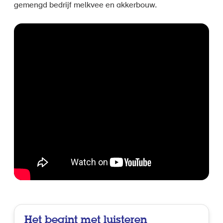
gemengd bedrijf melkvee en akkerbouw.
Het begint met luisteren