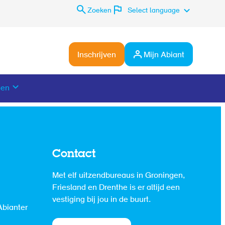
Zoeken
Select language
Inschrijven
Mijn Abiant
den
Contact
Met elf uitzendbureaus in Groningen,
Friesland en Drenthe is er altijd een
vestiging bij jou in de buurt.
Abianter