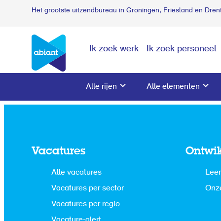
Het grootste uitzendbureau in Groningen, Friesland en Dren
Ik zoek werk
Ik zoek personeel
Alle rijen
Alle elementen
Vacatures
Ontwi
Alle vacatures
Leer
Vacatures per sector
Onze
Vacatures per regio
Vacature-alert