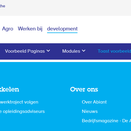
the
Agro
Werken bij
development
Voorbeeld Paginas
Modules
Toast voorbeel
kkelen
Over ons
werktraject volgen
Over Abiant
 opleidingsadviseurs
Nieuws
Bedrijfsmagazine - De 