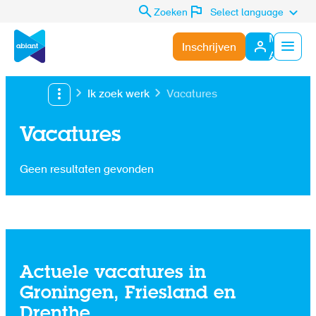
Zoeken
Select language
Mijn
Inschrijven
Abiant
Menu
Ik zoek werk
Vacatures
Vacatures
Geen resultaten gevonden
Actuele vacatures in
Groningen, Friesland en
Drenthe