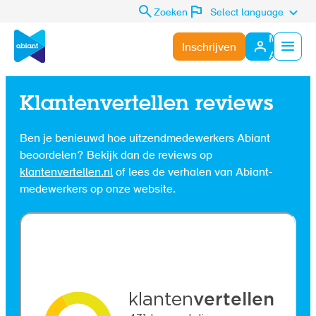
Zoeken
Select language
Mijn
Inschrijven
Abiant
Menu
Klantenvertellen reviews
Ben je benieuwd hoe uitzendmedewerkers Abiant
beoordelen? Bekijk dan de reviews op
klantenvertellen.nl
of lees de verhalen van Abiant-
medewerkers op onze website.