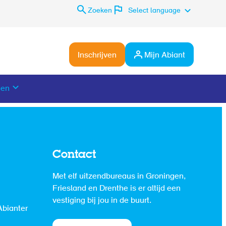
Zoeken
Select language
Inschrijven
Mijn Abiant
den
Contact
Met elf uitzendbureaus in Groningen,
Friesland en Drenthe is er altijd een
vestiging bij jou in de buurt.
Abianter