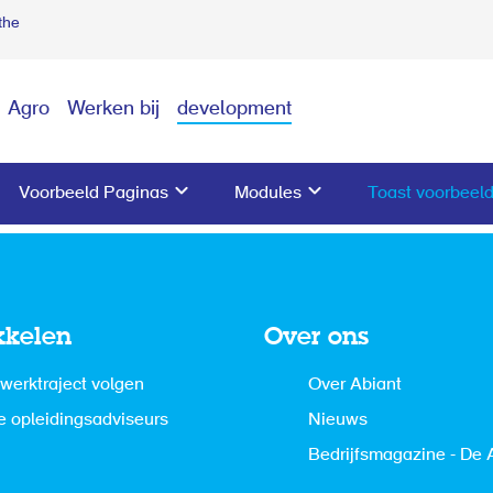
the
Agro
Werken bij
development
Voorbeeld Paginas
Modules
Toast voorbeel
kkelen
Over ons
werktraject volgen
Over Abiant
 opleidingsadviseurs
Nieuws
Bedrijfsmagazine - De 