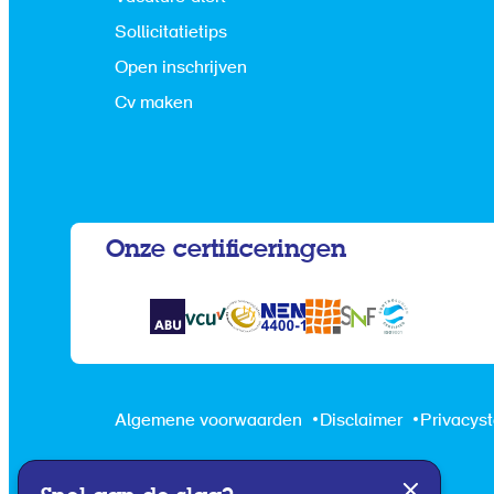
Sollicitatietips
Open inschrijven
Cv maken
Onze certificeringen
Algemene voorwaarden
Disclaimer
Privacys