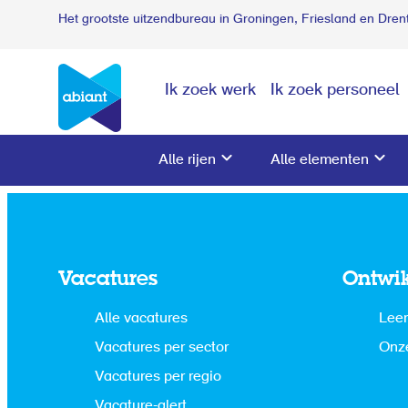
Het grootste uitzendbureau in Groningen, Friesland en Dren
Ik zoek werk
Ik zoek personeel
Alle rijen
Alle elementen
Vacatures
Ontwi
Alle vacatures
Leer
Vacatures per sector
Onze
Vacatures per regio
Vacature-alert