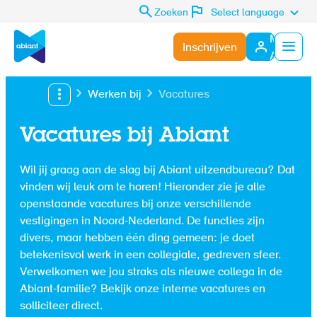
Zoeken
Select language
Mijn
Inschrijven
Abiant
Menu
Werken bij
Vacatures
Vacatures bij Abiant
Wil jij graag aan de slag bij Abiant uitzendbureau? Dat
vinden wij leuk om te horen! Hieronder zie je alle
openstaande vacatures bij onze verschillende
vestigingen in Noord-Nederland. De functies zijn
divers, maar hebben één ding gemeen: je doet
betekenisvol werk in een collegiale, gedreven sfeer.
Verwelkomen we jou straks als nieuwe collega in de
Abiant-familie? Bekijk onze interne vacatures en
solliciteer direct.