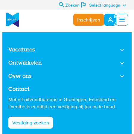
Zoeken
Select language
Mijn
Inschrijven
Abiant
Menu
Vacatures
Ontwikkelen
Over ons
Contact
Met elf uitzendbureaus in Groningen, Friesland en
Drenthe is er altijd een vestiging bij jou in de buurt.
Vestiging zoeken