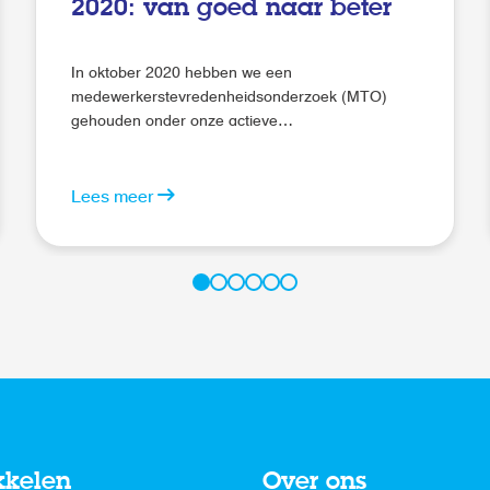
2020: van goed naar beter
In oktober 2020 hebben we een
medewerkerstevredenheidsonderzoek (MTO)
gehouden onder onze actieve
uitzendmedewerkers. De vragen van de online-
enquête waren verdeeld over de onderwerpen:
werkzaamheden, omgang met
Lees meer
vestigingsmedewerkers, werkwijze Abiant,
loopbaanontwikkeling en arbeidsvoorwaarden.
kkelen
Over ons