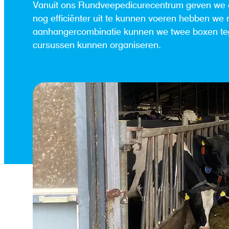
Vanuit ons Rundveepedicurecentrum geven we d
nog efficiënter uit te kunnen voeren hebben we
aanhangercombinatie kunnen we twee boxen tege
cursussen kunnen organiseren.