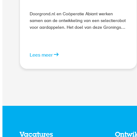
Doorgrond.nl en Coöperatie Abiant werken
samen aan de ontwikkeling van een selectierobot
voor aardappelen. Het doel van deze Groningse
samenwerking is om de pootgoedteelt naar een
nog hoger niveau te tillen en zo nog hogere
klasses pootgoed te kunnen afleveren. De te
ontwikkelen robot gaat de zieke aardappelen
Lees meer
herkennen op basis van kunstmatige intelligentie
en camera’s.
Vacatures
Ontwi