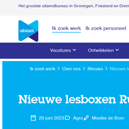
Het grootste uitzendbureau in Groningen, Friesland en Dren
Ik zoek werk
Ik zoek personeel
Vacatures
Ontwikkelen
Ik zoek werk
Over ons
Nieuws
Nieuwe l
Nieuwe lesboxen 
26 juni 2023
Agro
Maaike de Boer