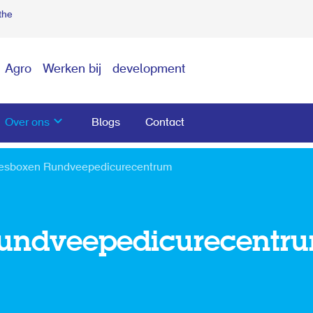
the
Agro
Werken bij
development
Over ons
Blogs
Contact
esboxen Rundveepedicurecentrum
Rundveepedicurecentr