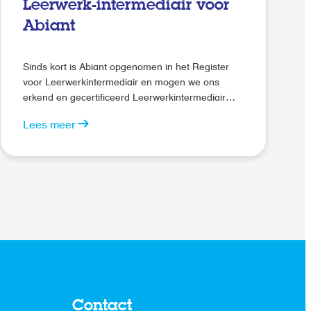
Leerwerk-intermediair voor
Abiant
Sinds kort is Abiant opgenomen in het Register
voor Leerwerkintermediair en mogen we ons
erkend en gecertificeerd Leerwerkintermediair
noemen. Dit is een keurmerk dat wordt
Lees meer
uitgegeven door DOORZAAM. Het keurmerk
waarborgt de kwaliteit van de
beroepsbegeleidende leerwegtrajecten (bbl-
trajecten), zoals het opstellen en opvolgen van
een mentorovereenkomst voor bbl-leerlingen.
Contact