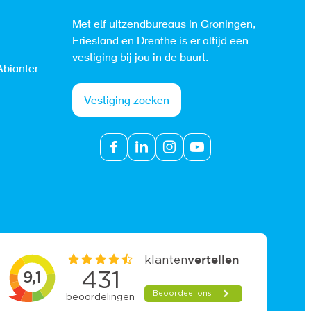
Met elf uitzendbureaus in Groningen,
Friesland en Drenthe is er altijd een
vestiging bij jou in de buurt.
Abianter
Vestiging zoeken