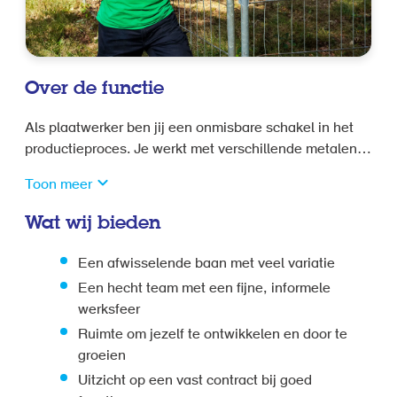
Over de functie
Als plaatwerker ben jij een onmisbare schakel in het
productieproces. Je werkt met verschillende metalen
en zorgt dat elk onderdeel perfect wordt gevormd,
Toon meer
gezet, gelast en afgewerkt. Jij ziet direct resultaat van
je werk en dat geeft voldoening!
Wat wij bieden
Een afwisselende baan met veel variatie
Een hecht team met een fijne, informele
werksfeer
Ruimte om jezelf te ontwikkelen en door te
groeien
Uitzicht op een vast contract bij goed