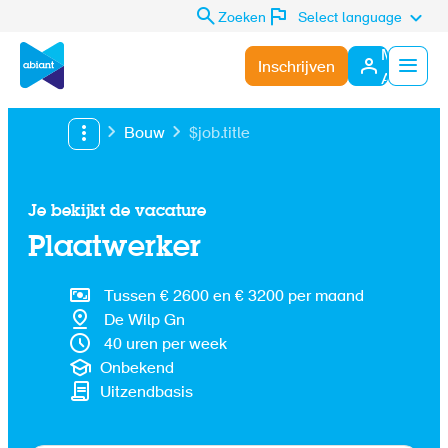
Zoeken
Select language
Mijn
Inschrijven
Abiant
Menu
Bouw
$job.title
Je bekijkt de vacature
Plaatwerker
Tussen € 2600 en € 3200 per maand
De Wilp Gn
40 uren per week
Onbekend
Uitzendbasis