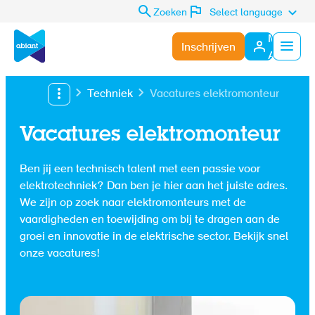
Zoeken
Select language
Mijn
Inschrijven
Abiant
Menu
Techniek
Vacatures elektromonteur
Vacatures elektromonteur
Ben jij een technisch talent met een passie voor
elektrotechniek? Dan ben je hier aan het juiste adres.
We zijn op zoek naar elektromonteurs met de
vaardigheden en toewijding om bij te dragen aan de
groei en innovatie in de elektrische sector. Bekijk snel
onze vacatures!