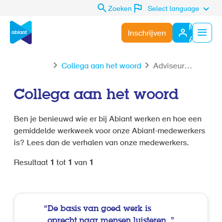
Zoeken
Select language
Mijn
Inschrijven
Abiant
Menu
Collega aan het woord
Adviseur
werving en
selectie
Collega aan het woord
Ben je benieuwd wie er bij Abiant werken en hoe een
gemiddelde werkweek voor onze Abiant-medewerkers
is? Lees dan de verhalen van onze medewerkers.
Resultaat
1
tot
1
van
1
De basis van goed werk is
oprecht naar mensen luisteren.