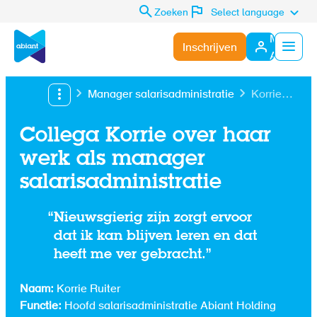
Zoeken
Select language
Mijn
Inschrijven
Abiant
Menu
Manager salarisadministratie
Korrie
Ruiter
Collega Korrie over haar
werk als manager
salarisadministratie
Nieuwsgierig zijn zorgt ervoor
dat ik kan blijven leren en dat
heeft me ver gebracht.
Naam:
Korrie Ruiter
Functie:
Hoofd salarisadministratie Abiant Holding