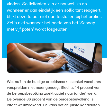
vinden. Sollicitanten zijn er nauwelijks en
wanneer er dan eindelijk een sollicitant reageert,
blijkt deze totaal niet aan te sluiten bij het profiel.
Zelfs niet wanneer het beeld van het ‘Schaap
met vijf poten’ wordt losgelaten.
Wat nu? In de huidige arbeidsmarkt is enkel vacatures
verspreiden niet meer genoeg. Slechts 14 procent van
de beroepsbevolking zoekt actief naar (ander) werk.
De overige 86 procent van de beroepsbevolking is
latent werkzoekend. De kans dat de juiste kandidaten