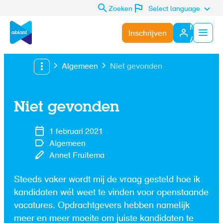
Zoeken
Select language
Mijn
Inschrijven
Abiant
Menu
Algemeen
Niet gevonden
Niet gevonden
1 februari 2021
Algemeen
Annet Fruitema
Steeds vaker wordt mij de vraag gesteld hoe ik
kandidaten wél weet te vinden voor openstaande
vacatures. Opdrachtgevers hebben namelijk
meer en meer moeite om juiste kandidaten te