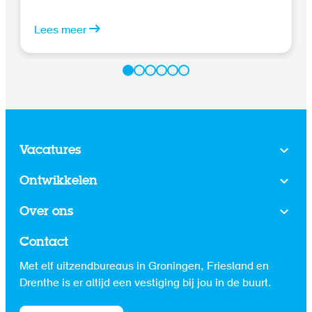
gevolg van de krapte op de arbeidsmarkt durven
steeds meer werknemers een stap in hun carrière te
Lees meer
zetten buiten de deur van hun huidige werkgever.
Daarnaast vinden jonge professionals het belangrijk
om in het begin van hun carrière bij verschillende
werkgevers aan de slag te gaan. In deze blog geef ik
handige tips om de kans op verloop te verkleinen.
Vacatures
Ontwikkelen
Over ons
Contact
Met elf uitzendbureaus in Groningen, Friesland en
Drenthe is er altijd een vestiging bij jou in de buurt.