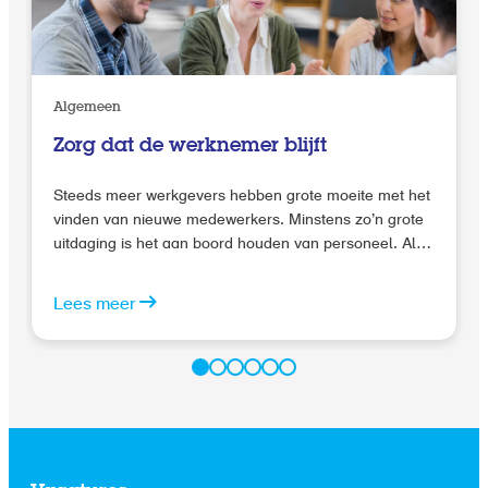
Algemeen
Zorg dat de werknemer blijft
Steeds meer werkgevers hebben grote moeite met het
vinden van nieuwe medewerkers. Minstens zo’n grote
uitdaging is het aan boord houden van personeel. Als
gevolg van de krapte op de arbeidsmarkt durven
steeds meer werknemers een stap in hun carrière te
Lees meer
zetten buiten de deur van hun huidige werkgever.
Daarnaast vinden jonge professionals het belangrijk
om in het begin van hun carrière bij verschillende
werkgevers aan de slag te gaan. In deze blog geef ik
handige tips om de kans op verloop te verkleinen.