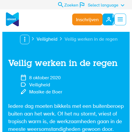
Zoeken
Select language
Mijn
Inschrijven
Abiant
Menu
Veiligheid
Veilig werken in de regen
Veilig werken in de regen
8 oktober 2020
Veiligheid
Maaike de Boer
Iedere dag moeten bikkels met een buitenberoep
buiten aan het werk. Of het nu stormt, vriest of
tropisch warm is, de werkzaamheden gaan in de
meeste weersomstandigheden gewoon door.