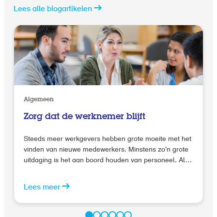
Lees alle blogartikelen
Algemeen
Zorg dat de werknemer blijft
Steeds meer werkgevers hebben grote moeite met het
vinden van nieuwe medewerkers. Minstens zo’n grote
uitdaging is het aan boord houden van personeel. Als
gevolg van de krapte op de arbeidsmarkt durven
steeds meer werknemers een stap in hun carrière te
Lees meer
zetten buiten de deur van hun huidige werkgever.
Daarnaast vinden jonge professionals het belangrijk
om in het begin van hun carrière bij verschillende