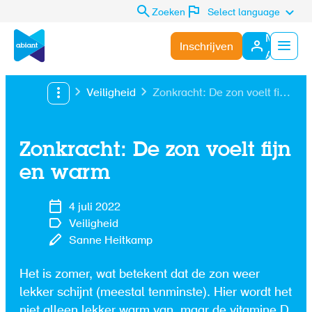
Zoeken
Select language
Mijn
Inschrijven
Abiant
Menu
Veiligheid
Zonkracht: De zon voelt fijn
en warm
Zonkracht: De zon voelt fijn
en warm
4 juli 2022
Veiligheid
Sanne Heitkamp
Het is zomer, wat betekent dat de zon weer
lekker schijnt (meestal tenminste). Hier wordt het
niet alleen lekker warm van, maar de vitamine D