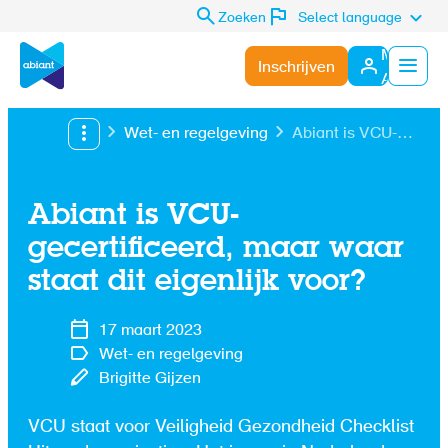
Zoeken
Select language
Mijn
Inschrijven
Abiant
Menu
Wet- en regelgeving
Abiant is VCU-
gecertificeerd,
maar waar staat
dit eigenlijk voor?
Abiant is VCU-
gecertificeerd, maar waar
staat dit eigenlijk voor?
17 maart 2023
Wet- en regelgeving
Brigitte Gijzen
VCU staat voor Veiligheid Gezondheid Checklist