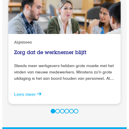
Algemeen
Zorg dat de werknemer blijft
Steeds meer werkgevers hebben grote moeite met het
vinden van nieuwe medewerkers. Minstens zo’n grote
uitdaging is het aan boord houden van personeel. Als
gevolg van de krapte op de arbeidsmarkt durven
steeds meer werknemers een stap in hun carrière te
Lees meer
zetten buiten de deur van hun huidige werkgever.
Daarnaast vinden jonge professionals het belangrijk
om in het begin van hun carrière bij verschillende
werkgevers aan de slag te gaan. In deze blog geef ik
handige tips om de kans op verloop te verkleinen.