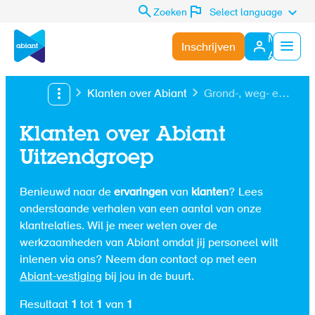
Zoeken
Select language
Mijn
Inschrijven
Abiant
Menu
Klanten over Abiant
Grond-, weg- en
waterbouw
Klanten over Abiant
Uitzendgroep
Benieuwd naar de
ervaringen
van
klanten
? Lees
onderstaande verhalen van een aantal van onze
klantrelaties. Wil je meer weten over de
werkzaamheden van Abiant omdat jij personeel wilt
inlenen via ons? Neem dan contact op met een
Abiant-vestiging
bij jou in de buurt.
Resultaat
1
tot
1
van
1