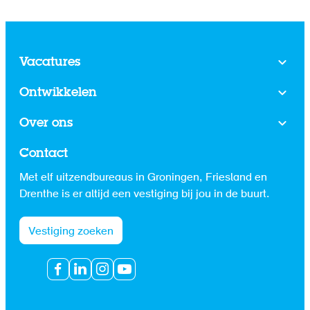
van de vacatures in 2022 als moeilijk vervulbaar werd
beschouwd. Als reactie hierop passen werkgevers niet
alleen salarissen aan, maar ook flexibele werktijden
en thuiswerkopties. Bovendien wijzigen zij steeds vaker
Vacatures
functie-eisen. Deze aanpassingen weerspiegelen de
voortdurende uitdagingen op de arbeidsmarkt.
Ontwikkelen
Over ons
Contact
Met elf uitzendbureaus in Groningen, Friesland en
Drenthe is er altijd een vestiging bij jou in de buurt.
Vestiging zoeken