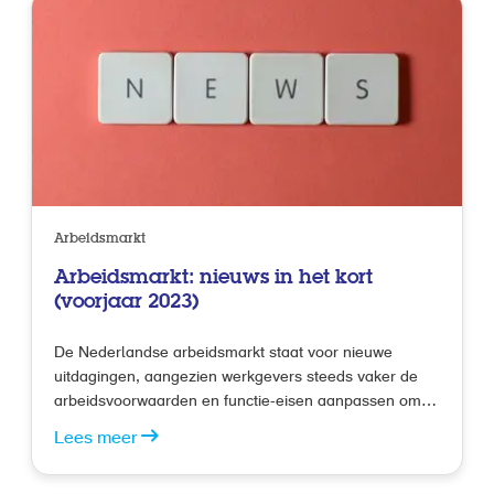
bedrijfseconomische en administratieve beroepen. Ook
viel het ziekteverzuim in het eerste kwartaal van 2023
lager uit dan het jaar ervoor. Deze ontwikkelingen
werpen een interessant licht op de huidige stand van
de Nederlandse arbeidsmarkt.
Arbeidsmarkt
Arbeidsmarkt: nieuws in het kort
(voorjaar 2023)
De Nederlandse arbeidsmarkt staat voor nieuwe
uitdagingen, aangezien werkgevers steeds vaker de
arbeidsvoorwaarden en functie-eisen aanpassen om te
voldoen aan de groeiende moeilijkheid om vacatures
Lees meer
te vervullen. Dit wordt weerspiegeld in recent
onderzoek door het UWV, waaruit blijkt dat bijna 60%