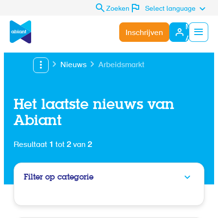
Zoeken
Select language
Mijn
Inschrijven
Abiant
Menu
Nieuws
Arbeidsmarkt
Het laatste nieuws van
Abiant
Resultaat
1
tot
2
van
2
Filter op categorie